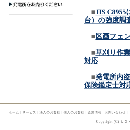
■
JIS C
台）の強度調
■
区画フェ
■
草刈り作
対応
■
発電所内
保険鑑定士対
ホーム
|
サービス
|
法人のお客様
|
個人のお客様
|
企業情報
|
お問い合わせ
|
Copyright (C) Ｌ