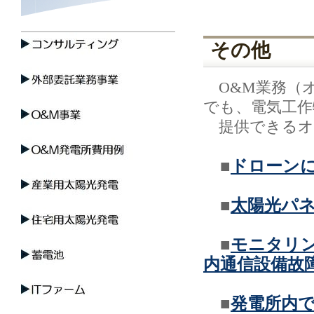
その他
O&M業務（
でも、電気工作
提供できるオ
■
ドローン
■
太陽光パ
■
モニタリ
内通信設備故
■
発電所内