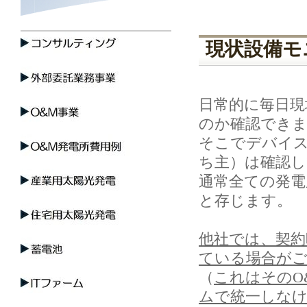
現状設備モ
日常的に毎日
のか確認でき
そこでデバイス
ち主）は確認
通常全ての発
と存じます。
他社では、契約
ている場合が
（
これはそのO
ムで統一しな